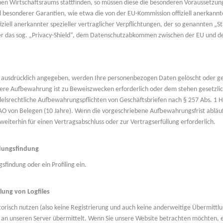
en Wirtschaftsraums stattfinden, so müssen diese die besonderen Voraussetzunge
d besonderer Garantien, wie etwa die von der EU-Kommission offiziell anerkannt
iell anerkannter spezieller vertraglicher Verpflichtungen, der so genannten „S
r das sog. „Privacy-Shield“, dem Datenschutzabkommen zwischen der EU und d
g ausdrücklich angegeben, werden Ihre personenbezogen Daten gelöscht oder ges
itere Aufbewahrung ist zu Beweiszwecken erforderlich oder dem stehen gesetzl
lsrechtliche Aufbewahrungspflichten von Geschäftsbriefen nach § 257 Abs. 1 HG
O von Belegen (10 Jahre). Wenn die vorgeschriebene Aufbewahrungsfrist abläuf
 weiterhin für einen Vertragsabschluss oder zur Vertragserfüllung erforderlich.
idungsfindung
findung oder ein Profiling ein.
lung von Logfiles
torisch nutzen (also keine Registrierung und auch keine anderweitige Übermittl
an unseren Server übermittelt. Wenn Sie unsere Website betrachten möchten, e