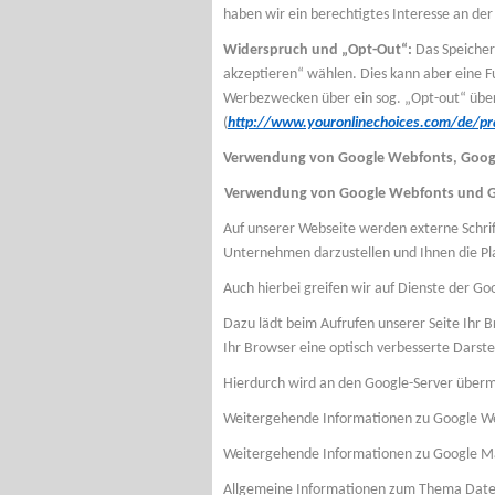
haben wir ein berechtigtes Interesse an der e
Widerspruch und „Opt-Out“:
Das Speichern
akzeptieren“ wählen. Dies kann aber eine F
Werbezwecken über ein sog. „Opt-out“ über
(
http://www.youronlinechoices.com/de/p
Verwendung von Google Webfonts, Goo
Verwendung von Google Webfonts und 
Auf unserer Webseite werden externe Schri
Unternehmen darzustellen und Ihnen die Pl
Auch hierbei greifen wir auf Dienste der G
Dazu lädt beim Aufrufen unserer Seite Ihr 
Ihr Browser eine optisch verbesserte Darste
Hierdurch wird an den Google-Server übermi
Weitergehende Informationen zu Google We
Weitergehende Informationen zu Google Ma
Allgemeine Informationen zum Thema Daten