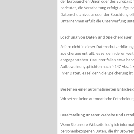
der Europäischen Union oder des Europäisch
bedeutet, die Verarbeitung erfolgt aufgrun
Datenschutzniveaus oder der Beachtung offiz
Unternehmen erfüllt die Unterwerfung unte
Löschung von Daten und Speicherdauer
Sofern nicht in dieser Datenschutzerklärun
Speicherung entfällt, es sei denn deren we
entgegenstehen. Darunter fallen etwa hande
Aufbewahrungspflichten nach § 147 Abs. 1 A
Ihrer Daten, es sei denn die Speicherung ist
Bestehen einer automatisierten Entsche
Wir setzen keine automatische Entscheidungs
Bereitstellung unserer Website und Erstel
Wenn Sie unsere Webseite lediglich informa
personenbezogenen Daten, die Ihr Browser 