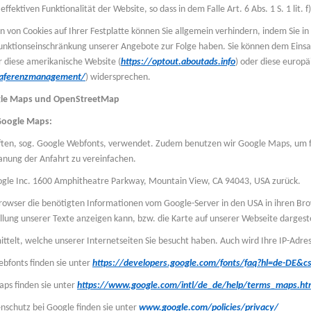
ffektiven Funktionalität der Website, so dass in dem Falle Art. 6 Abs. 1 S. 1 lit.
 von Cookies auf Ihrer Festplatte können Sie allgemein verhindern, indem Sie in
unktionseinschränkung unserer Angebote zur Folge haben. Sie können dem Einsat
 diese amerikanische Website (
https://optout.aboutads.info
) oder diese europ
raferenzmanagement/
) widersprechen.
gle Maps und OpenStreetMap
Google Maps:
ften, sog. Google Webfonts, verwendet. Zudem benutzen wir Google Maps, um 
anung der Anfahrt zu vereinfachen.
oogle Inc. 1600 Amphitheatre Parkway, Mountain View, CA 94043, USA zurück.
Browser die benötigten Informationen vom Google-Server in den USA in ihren Br
llung unserer Texte anzeigen kann, bzw. die Karte auf unserer Webseite dargeste
ttelt, welche unserer Internetseiten Sie besucht haben. Auch wird Ihre IP-Adre
bfonts finden sie unter
https://developers.google.com/fonts/faq?hl=de-DE&c
ps finden sie unter
https://www.google.com/intl/de_de/help/terms_maps.ht
schutz bei Google finden sie unter
www.google.com/policies/privacy/