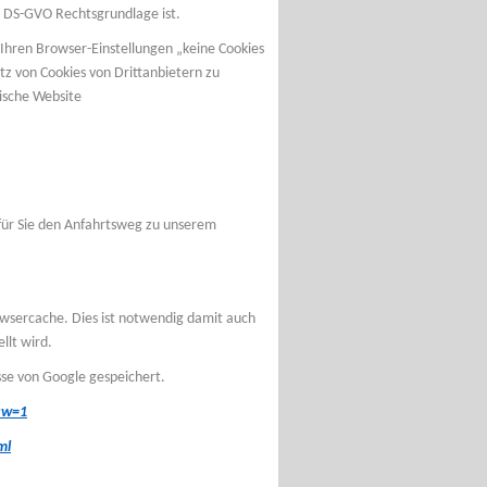
 f) DS-GVO Rechtsgrundlage ist.
 Ihren Browser-Einstellungen „keine Cookies
z von Cookies von Drittanbietern zu
äische Website
für Sie den Anfahrtsweg zu unserem
owsercache. Dies ist notwendig damit auch
llt wird.
sse von Google gespeichert.
sw=1
ml