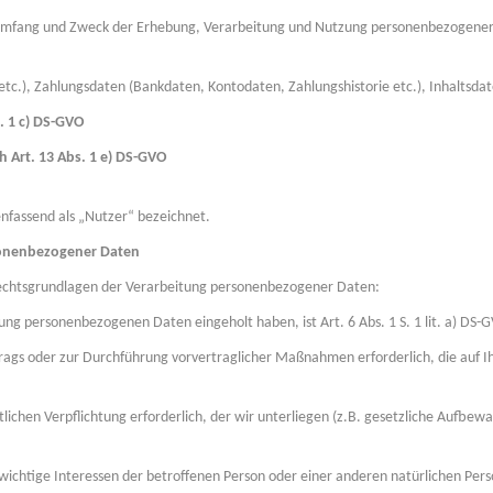
, Umfang und Zweck der Erhebung, Verarbeitung und Nutzung personenbezogene
tc.), Zahlungsdaten (Bankdaten, Kontodaten, Zahlungshistorie etc.), Inhaltsdate
. 1 c) DS-GVO
 Art. 13 Abs. 1 e) DS-GVO
fassend als „Nutzer“ bezeichnet.
sonenbezogener Daten
Rechtsgrundlagen der Verarbeitung personenbezogener Daten:
tung personenbezogenen Daten eingeholt haben, ist Art. 6 Abs. 1 S. 1 lit. a) DS
trags oder zur Durchführung vorvertraglicher Maßnahmen erforderlich, die auf Ihr
tlichen Verpflichtung erforderlich, der wir unterliegen (z.B. gesetzliche Aufbewahru
wichtige Interessen der betroffenen Person oder einer anderen natürlichen Person z