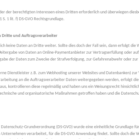
der der berechtigten Interessen eines Dritten erforderlich und überwiegen dies
 1 S. 1 lit. f) DS-GVO Rechtsgrundlage.
Dritte und Auftragsverarbeiter
ch keine Daten an Dritte weiter. Sollte dies doch der Fall sein, dann erfolgt di
eitergabe von Daten an Online-Paymentanbieter zur Vertragserfüllung oder au
usgabe der Daten zum Zwecke der Strafverfolgung, zur Gefahrenabwehr oder zur
erne Dienstleister z.B. zum Webhosting unserer Websites und Datenbanken) zur 
arbeitung an die Auftragsverarbeiter Daten weitergegeben werden, erfolgt di
g aus, kontrollieren diese regelmäßig und haben uns ein Weisungsrecht hinsichtl
technische und organisatorische Maßnahmen getroffen haben und die Datensch
 Datenschutz-Grundverordnung (DS-GVO) wurde eine einheitliche Grundlage für
Unternehmen verarbeitet, für die DS-GVO Anwendung findet. Sollte doch die Ve